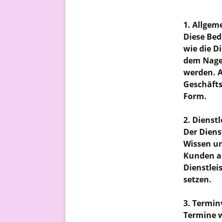
1. Allgem
Diese Bed
wie die D
dem Nage
werden. A
Geschäfts
Form.
2. Dienst
Der Diens
Wissen u
Kunden au
Dienstlei
setzen.
3. Termi
Termine w