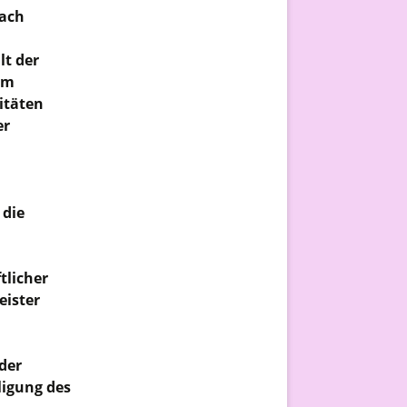
nach
lt der
 im
itäten
er
 die
tlicher
eister
der
ligung des