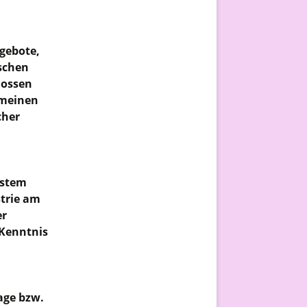
gebote,
ischen
lossen
emeinen
cher
estem
trie am
er
 Kenntnis
age bzw.