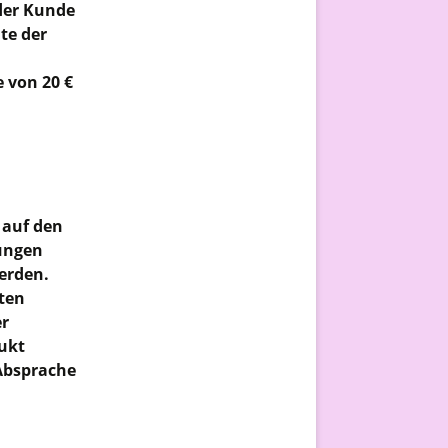
 der Kunde
te der
 von 20 €
 auf den
hungen
erden.
lten
er
dukt
 Absprache