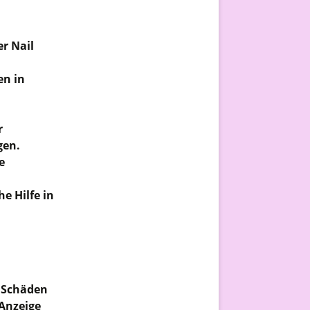
r Nail
n in
r
gen.
e
e Hilfe in
n Schäden
Anzeige