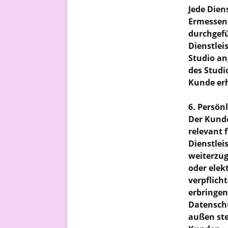
Jede Dien
Ermessen 
durchgefü
Dienstlei
Studio an
des Studi
Kunde erh
6. Persön
Der Kunde
relevant 
Dienstlei
weiterzug
oder elek
verpflich
erbringen
Datenschu
außen ste