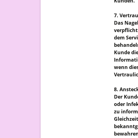
Kunden.
7. Vertrau
Das Nagel
verpflich
dem Servi
behandeln
Kunde die
Informati
wenn dies
Vertrauli
8. Anstec
Der Kunde
oder Infe
zu inform
Gleichzeit
bekanntge
bewahren.