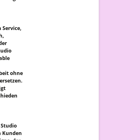
 Service,
h,
der
tudio
able
beit ohne
ersetzen.
igt
chieden
 Studio
am Kunden