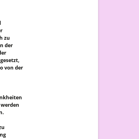
d
r
h zu
n der
der
 gesetzt,
o von der
ankheiten
t werden
n.
zu
ung