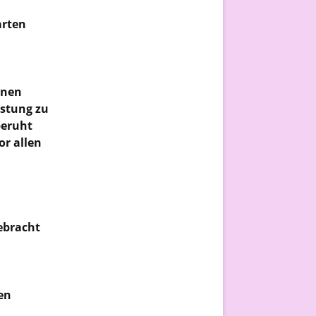
arten
nnen
istung zu
beruht
or allen
ebracht
en