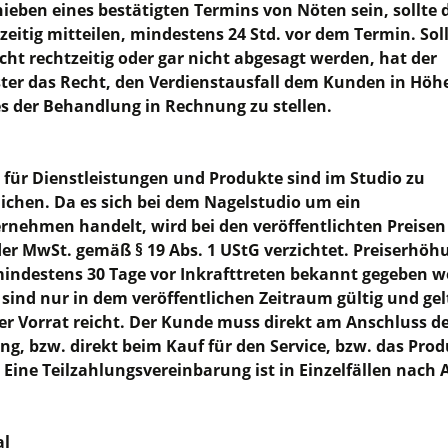
hieben eines bestätigten Termins von Nöten sein, sollte
tzeitig mitteilen, mindestens 24 Std. vor dem Termin. Soll
cht rechtzeitig oder gar nicht abgesagt werden, hat der
ster das Recht, den Verdienstausfall dem Kunden in Höhe
es der Behandlung in Rechnung zu stellen.
e für Dienstleistungen und Produkte sind im Studio zu
lichen. Da es sich bei dem Nagelstudio um ein
rnehmen handelt, wird bei den veröffentlichten Preisen
er MwSt. gemäß § 19 Abs. 1 UStG verzichtet. Preiserhö
ndestens 30 Tage vor Inkrafttreten bekannt gegeben w
sind nur in dem veröffentlichen Zeitraum gültig und ge
er Vorrat reicht. Der Kunde muss direkt am Anschluss d
g, bzw. direkt beim Kauf für den Service, bzw. das Pro
 Eine Teilzahlungsvereinbarung ist in Einzelfällen nach
al