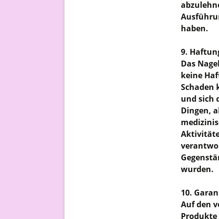
abzulehne
Ausführun
haben.
9. Haftun
Das Nagel
keine Haf
Schaden k
und sich 
Dingen, a
medizini
Aktivität
verantwor
Gegenstän
wurden.
10. Garan
Auf den v
Produkte 