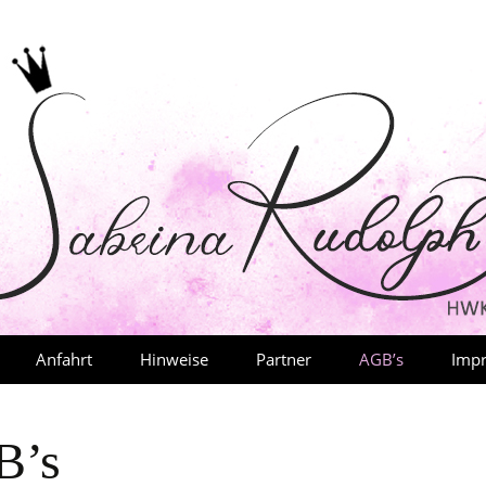
Anfahrt
Hinweise
Partner
AGB’s
Imp
Date
B’s