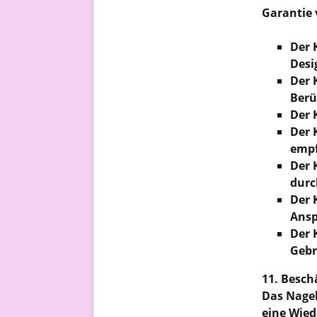
Garantie 
Der 
Desi
Der 
Berü
Der 
Der 
empf
Der 
durc
Der 
Ansp
Der 
Gebr
11. Besch
Das Nagel
eine Wied