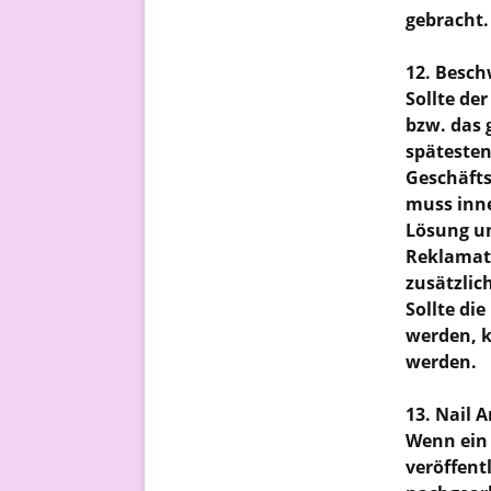
gebracht.
12. Besc
Sollte de
bzw. das 
spätesten
Geschäfts
muss inne
Lösung un
Reklamati
zusätzlic
Sollte di
werden, k
werden.
13. Nail A
Wenn ein 
veröffent