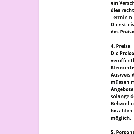
ein Versc
dies rech
Termin ni
Dienstlei
des Preis
4. Preise
Die Preis
veröffent
Kleinunte
Ausweis d
müssen mi
Angebote 
solange d
Behandlun
bezahlen.
möglich.
5. Person